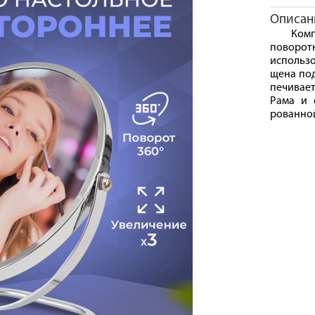
Описан
Комп
поворот
использо
щена под
печивае
Рама и 
рованной