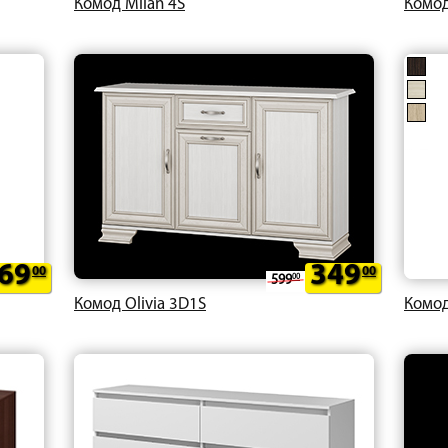
Комод Milan 4S
Комод
69
349
00
00
599
00
Комод Olivia 3D1S
Комод