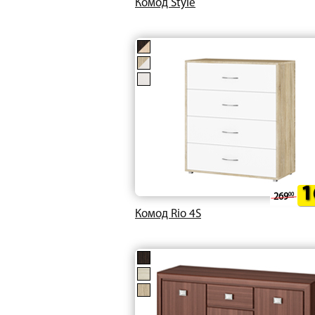
Комод Style
1
269
00
Комод Rio 4S