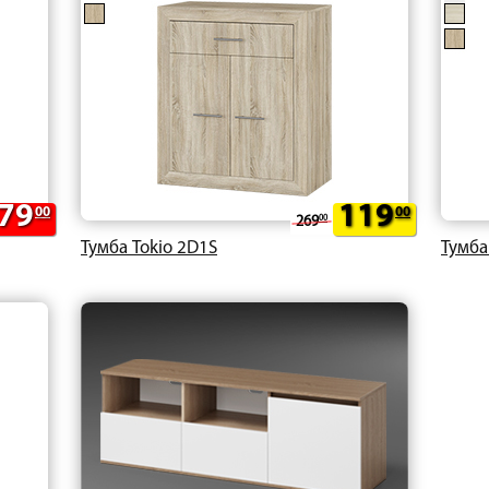
79
119
00
00
269
00
Тумба Tokio 2D1S
Тумба