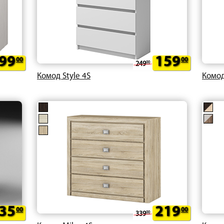
99
159
00
00
249
00
Комод Style 4S
Комод
35
219
00
00
339
00