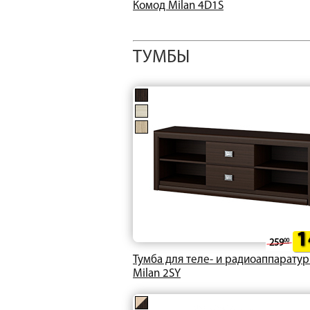
Комод Milan 4D1S
ТУМБЫ
1
259
00
Тумба для теле- и радиоаппарату
Milan 2SY