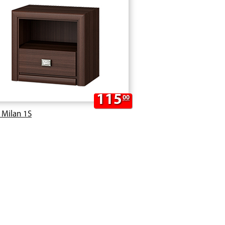
115
00
 Milan 1S