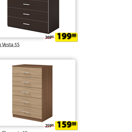
199
00
369
00
 Vesta 5S
159
00
259
00