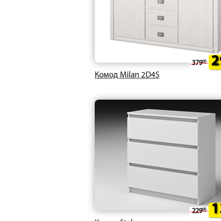
2
379
00
Комод Milan 2D4S
1
229
00