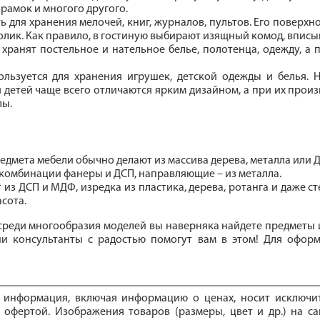
орамок и многого другого.
 для хранения мелочей, книг, журналов, пультов. Его поверхно
олик. Как правило, в гостиную выбирают изящный комод, впис
хранят постельное и нательное белье, полотенца, одежду, а 
льзуется для хранения игрушек, детской одежды и белья. Н
я детей чаще всего отличаются ярким дизайном, а при их прои
лы.
едмета мебели обычно делают из массива дерева, металла или 
 комбинации фанеры и ДСП, направляющие – из металла.
из ДСП и МДФ, изредка из пластика, дерева, ротанга и даже с
сота.
 среди многообразия моделей вы наверняка найдете предметы 
ши консультанты с радостью помогут вам в этом! Для офор
е информация, включая информацию о ценах, носит исключ
 офертой. Изображения товаров (размеры, цвет и др.) на са