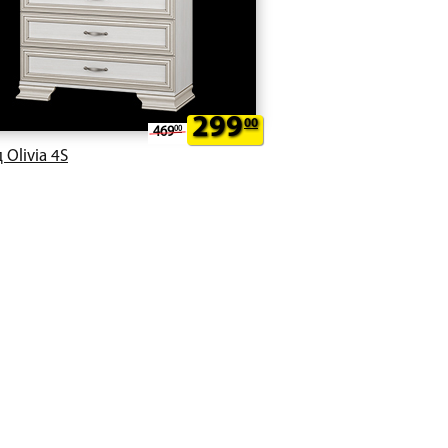
299
00
469
00
 Olivia 4S