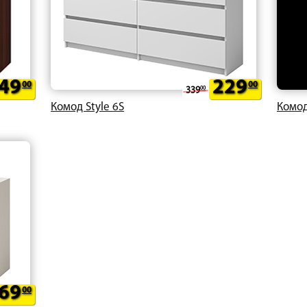
49
229
00
00
339
00
Комод Style 6S
Комод
69
00