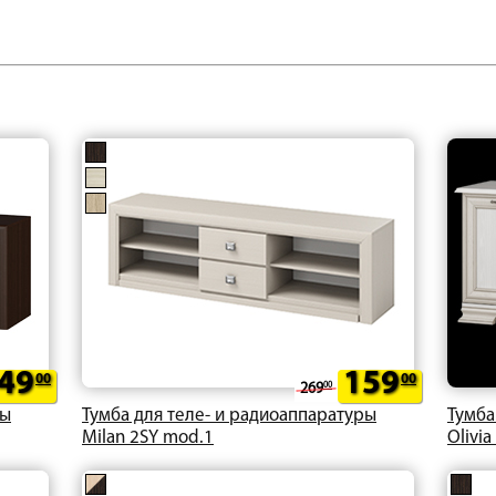
49
159
00
00
269
00
ры
Тумба для теле- и радиоаппаратуры
Тумба
Milan 2SY mod.1
Olivi