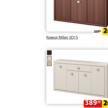
2
369
00
Комод Milan 3D1S
389
2
00