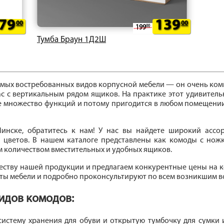
79
139
00
00
199
00
Тумба Браун 1Д2Ш
самых востребованных видов корпусной мебели — он очень ком
кас с вертикальным рядом ящиков. На практике этот удивител
бе множество функций и потому пригодится в любом помещени
инске, обратитесь к нам! У нас вы найдете широкий ассо
 цветов. В нашем каталоге представлены как комоды с ножк
м количеством вместительных и удобных ящиков.
ству нашей продукции и предлагаем конкурентные цены на к
еты мебели и подробно проконсультируют по всем возникшим в
идов комодов:
истему хранения для обуви и открытую тумбочку для сумки 