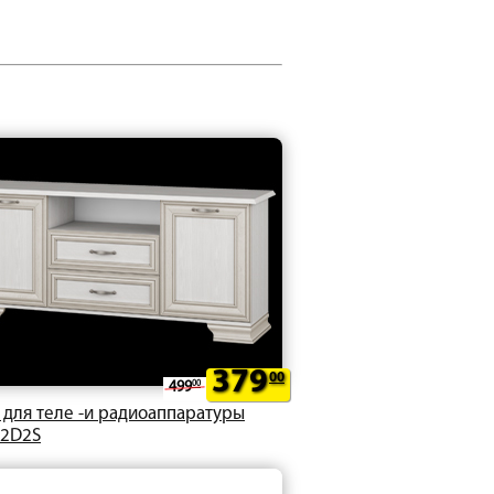
379
00
499
00
 для теле -и радиоаппаратуры
a 2D2S