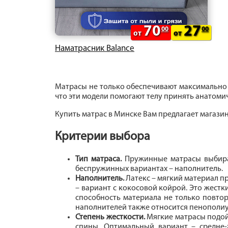
70
27
00
00
от
от
Наматрасник Balance
Матрасы не только обеспечивают максимально 
что эти модели помогают телу принять анатом
Купить матрас в Минске Вам предлагает магази
Критерии выбора
Тип матраса.
Пружинные матрасы выбира
беспружинных вариантах – наполнитель.
Наполнитель.
Латекс – мягкий материал 
– вариант с кокосовой койрой. Это жест
способность материала не только повтор
наполнителей также относится пенополиу
Степень жесткости.
Мягкие матрасы подойд
спины. Оптимальный вариант – средне-