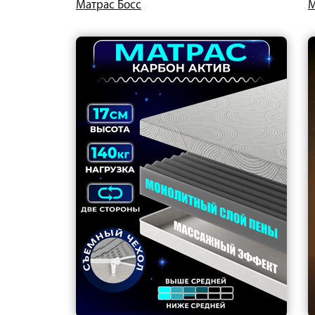
Матрас Босс
М