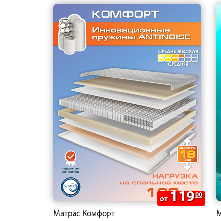
119
00
от
Матрас Комфорт
М