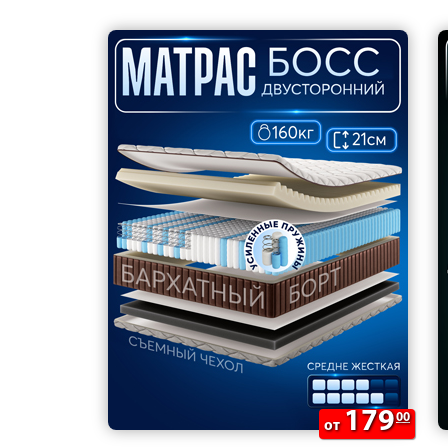
179
00
от