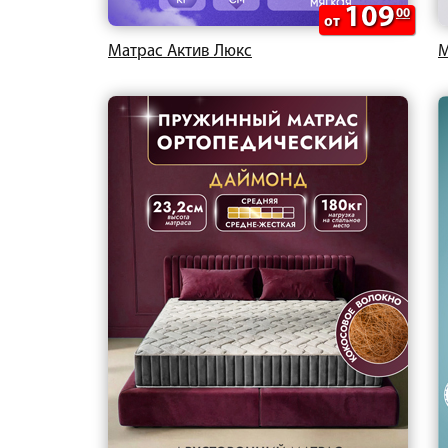
109
00
от
Матрас Актив Люкс
М