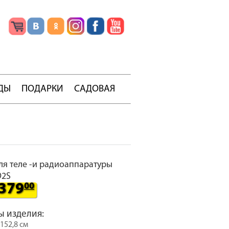
ДЫ
ПОДАРКИ
САДОВАЯ
ля теле -и радиоаппаратуры
D2S
379
00
ы изделия:
152,8 см