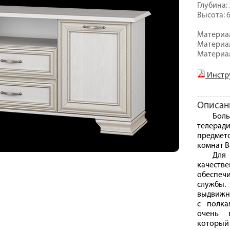
Глубина: 
Высота: 6
Материал
Материал
Материал
Инстр
Описан
Бол
телеради
предмет
комнат В
Для 
качест
обеспеч
службы.
выдвижн
с полка
очень в
которы