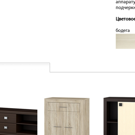
аппарат
подчеркн
Цветовое
бодега