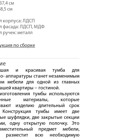
37,4 см
8,5 см
 корпуса: ЛДСП
 фасада: ЛДСП, МДФ
 ручек: металл
укция по сборке
ие
ьшая и красивая тумба для
о- аппаратуры станет незаменимым
ом мебели для одной из главных
ашей квартиры − гостиной.
изготовления тумбы используются
венные материалы, которые
ивают изделию длительный срок
 Конструкция тумбы имеет две
ые шуфлядки, две закрытые секции
ми, одну открытую полочку. Это
местительный предмет мебели,
й разместит всю необходимую