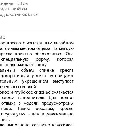
иденья: 53 см
сиденья: 45 см
одлокотника: 63 см
ие
ое кресло с изысканным дизайном
остойным местом отдыха. На мягкую
кресла приятно облокотиться. Она
специальную форму, которая
о поддерживает спину.
уальный объем спинке кресла
 декоративная утяжка пуговицами.
тельным украшением выступает
мебельных гвоздей.
кое и глубокое сиденье смягчается
 слоем наполнителя. Для полно-
 отдыха в модели предусмотрены
тники. Таким образом, кресло
ет «утонуть» в нём и максимально
ться.
ло выполнено согласно классичес-