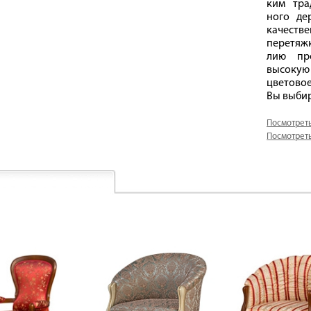
ким тра
ного де
качеств
перетяжк
лию пр
высокую 
цветово
Вы выбир
Посмотреть
Посмотреть