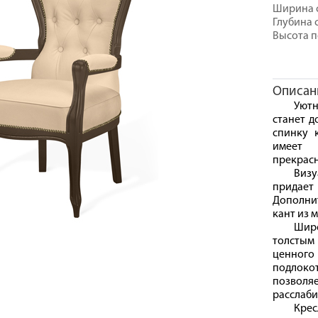
Ширина с
Глубина 
Высота п
Описан
Уютн
станет д
спинку 
имеет 
прекрасн
Виз
придает
Дополни
кант из 
Широ
толстым
ценного
подлоко
позволя
расслаби
Крес