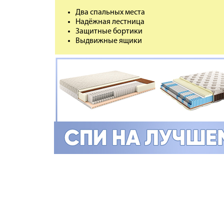
Два спальных места
Надёжная лестница
Защитные бортики
Выдвижные ящики