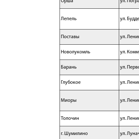
Орша
ул. Погр
Лепель
ул. Будд
Поставы
ул. Лени
Новолукомль
ул. Комм
Барань
ул. Перв
Глубокое
ул.
Ленин
Миоры
ул. Лени
Толочин
ул. Лени
г. Шумилино
ул. Луна