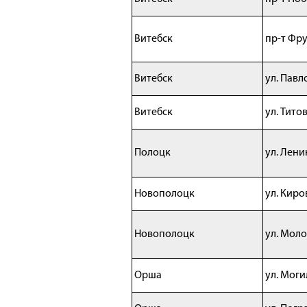
Витебск
пр-т Фру
Витебск
ул. Павл
Витебск
ул. Титов
Полоцк
ул. Лени
Новополоцк
ул. Киров
Новополоцк
ул. Моло
Орша
ул. Моги