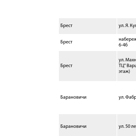
Брест
ул. Я. К
набереж
Брест
6-4б
ул. М
Брест
ТЦ" Вар
этаж)
Барановичи
ул. Фаб
Барановичи
ул. 50 л