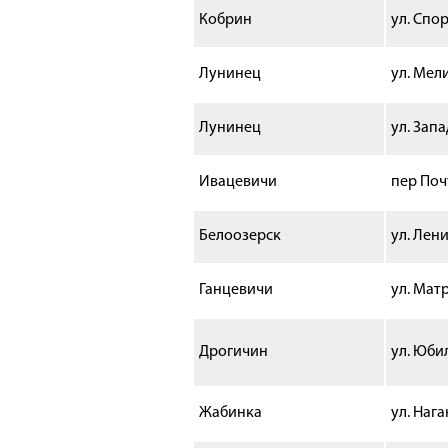
Кобрин
ул. Спор
Лунинец
ул. Мел
Лунинец
ул. Запа
Ивацевичи
пер Поч
Белоозерск
ул. Лени
Ганцевичи
ул. Мат
Дрогичин
ул. Юби
Жабинка
ул. Нага