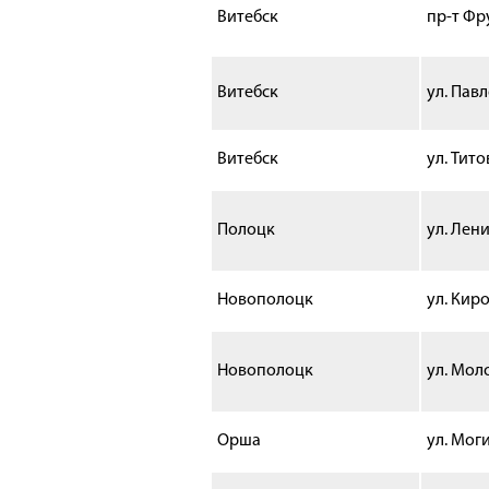
Витебск
пр-т Фр
Витебск
ул. Павл
Витебск
ул. Тито
Полоцк
ул. Лени
Новополоцк
ул. Киро
Новополоцк
ул. Мол
Орша
ул. Мог