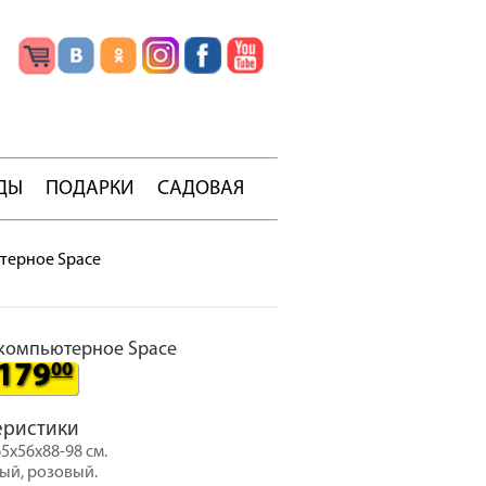
ДЫ
ПОДАРКИ
САДОВАЯ
терное Space
компьютерное Space
179
00
еристики
5x56x88-98 см.
рый, розовый.