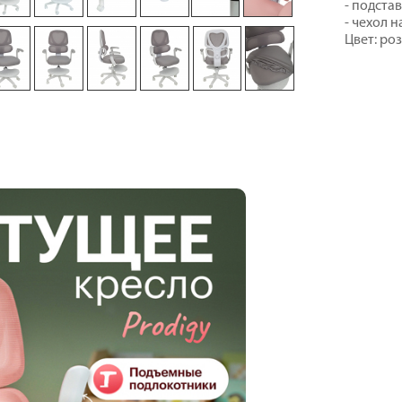
- подстав
- чехол н
Цвет: ро