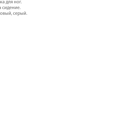
ка для ног.
а сидение.
зовый, серый.