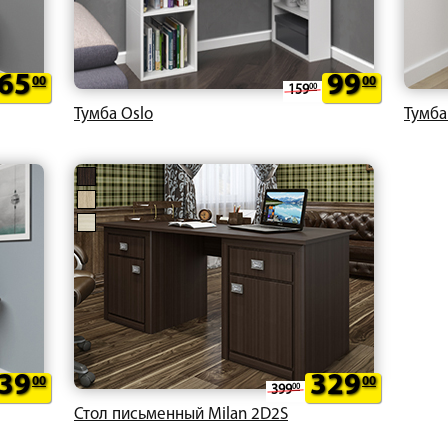
65
99
00
00
159
00
Тумба Oslo
Тумба
39
329
00
00
399
00
Стол письменный Milan 2D2S