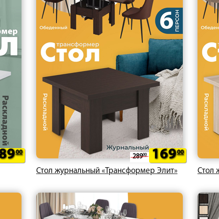
89
169
00
00
289
00
Стол журнальный «Трансформер Элит»
Стол 