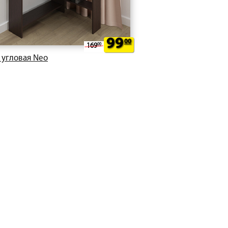
99
00
169
00
 угловая Neo