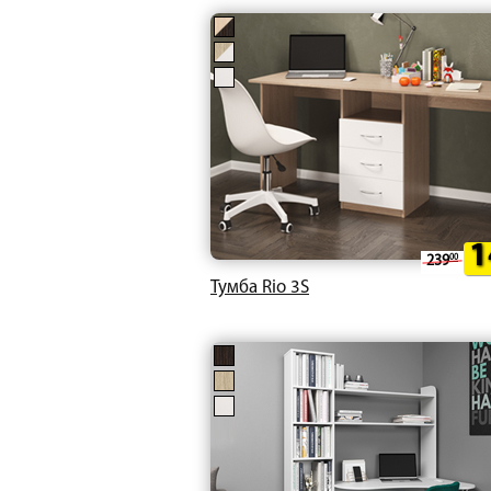
1
239
00
Тумба Rio 3S