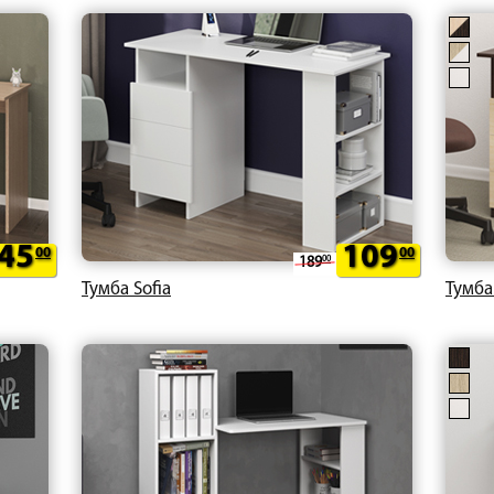
45
109
00
00
189
00
Тумба Sofia
Тумба