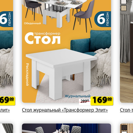
69
169
00
00
289
00
лит»
Стол журнальный «Трансформер Элит»
Стол-