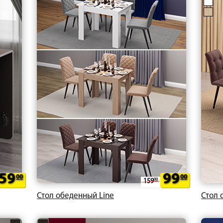
59
99
00
00
159
00
Стол обеденный Line
Стол 