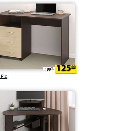
125
00
199
00
 Rio