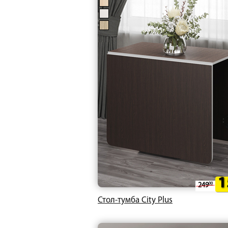
1
249
00
Стол-тумба City Plus