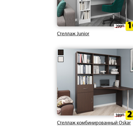
1
299
00
Стеллаж Junior
2
389
00
Стеллаж комбинированный Oskar