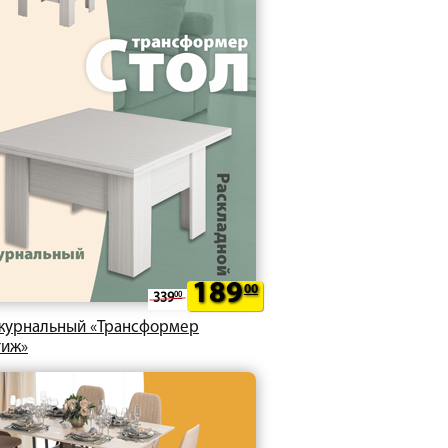
189
00
339
00
журнальный «Трансформер
тиж»