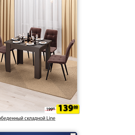
139
00
199
00
обеденный складной Line