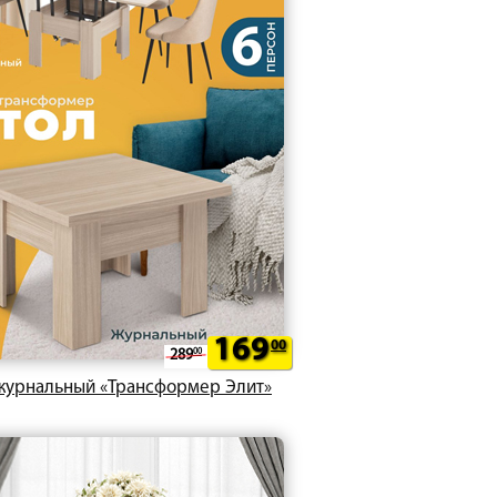
169
00
289
00
журнальный «Трансформер Элит»