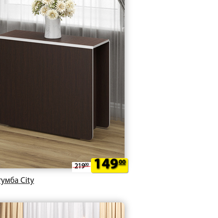
149
00
219
00
тумба City