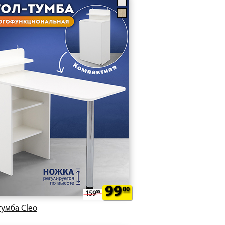
99
00
159
00
тумба Cleo