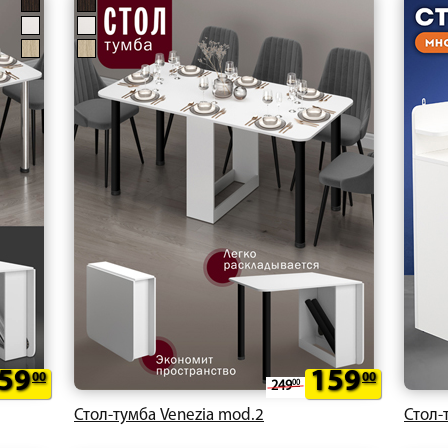
59
159
00
00
249
00
Стол-тумба Venezia mod.2
Стол-