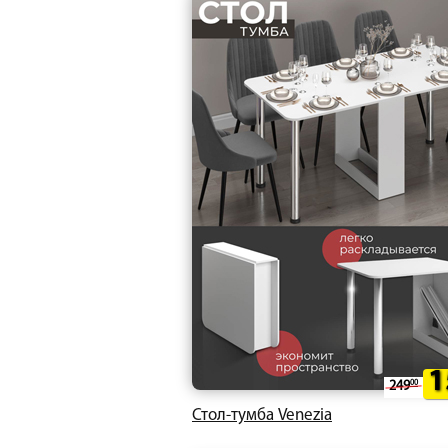
1
249
00
Стол-тумба Venezia