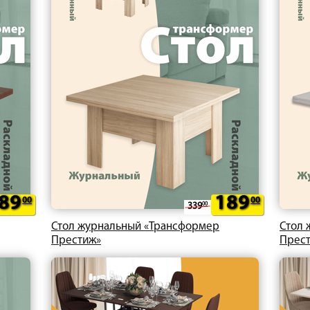
89
189
00
00
339
00
Стол журнальный «Трансформер
Стол 
Престиж»
Прес