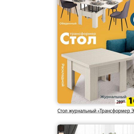
1
289
00
Стол журнальный «Трансформер Э