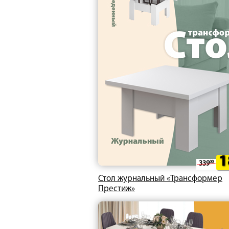
1
339
00
Стол журнальный «Трансформер
Престиж»