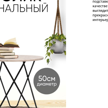
подстав
качестве
выгляди
прекра
интерьер