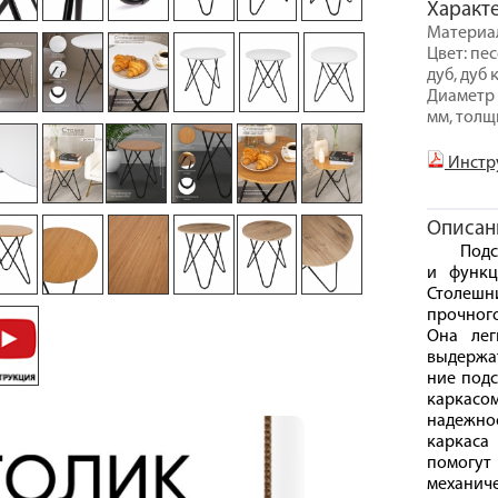
Характ
Материал
Цвет: пе
дуб, дуб
Диаметр 
мм, толщ
Инстр
Описан
Подс
и функц
Столеш
прочног
Она лег
выдержат
ние подс
каркас
надежно
каркаса
помогут
механи