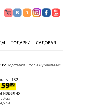
ДЫ
ПОДАРКИ
САДОВАЯ
иях:
Подставки
Столы журнальные
ка ST-132
59
00
ы изделия:
 50 см
4,5 см