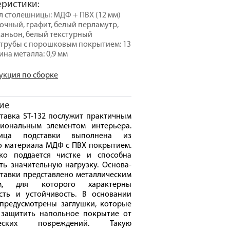
еристики:
 столешницы: МДФ + ПВХ (12 мм)
сочный, графит, белый перламутр,
 каньон, белый текстурный
трубы с порошковым покрытием: 13
ина металла: 0,9 мм
укция по сборке
ие
тавка ST-132 послужит практичным
иональным элементом интерьера.
ница подставки выполнена из
о материала МДФ с ПВХ покрытием.
ко поддается чистке и способна
ь значительную нагрузку. Основа-
тавки представлено металлическим
ом, для которого характерны
сть и устойчивость. В основании
 предусмотрены заглушки, которые
 защитить напольное покрытие от
ческих повреждений. Такую