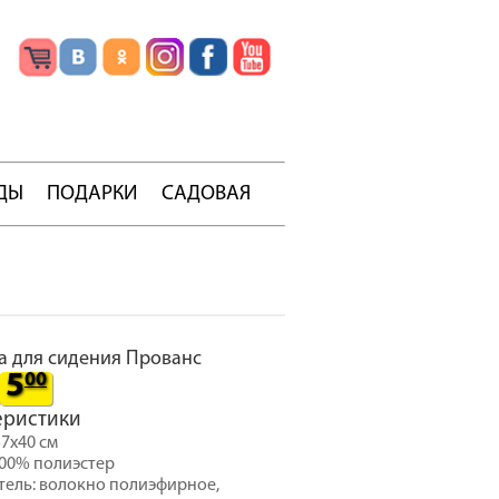
ДЫ
ПОДАРКИ
САДОВАЯ
 для сидения Прованс
5
00
еристики
37х40 см
100% полиэстер
ель: волокно полиэфирное,