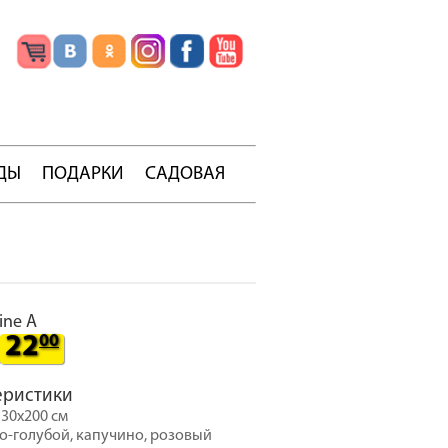
ДЫ
ПОДАРКИ
САДОВАЯ
ine A
22
00
еристики
130х200 см
ро-голубой, капучино, розовый