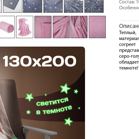
Состав: 
Особенно
Описан
Теплый,
материа
согрее
предста
серо-го
обладае
темноте!