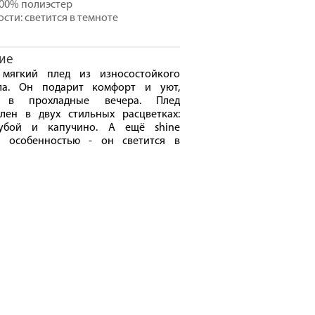
100% полиэстер
сти: светится в темноте
ие
 мягкий плед из износостойкого
ла. Он подарит комфорт и уют,
т в прохладные вечера. Плед
влен в двух стильных расцветках:
лубой и капучино. А ещё shine
т особенностью - он светится в