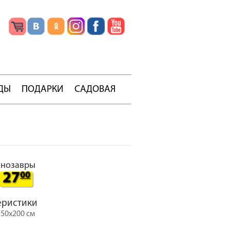
ДЫ
ПОДАРКИ
САДОВАЯ
инозавры
27
00
еристики
150х200 см