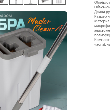
Объём отс
Объём ем
Длина ру
Размер на
Материал
микрофи
эластоме
полиэфи
Комплекта
части), 