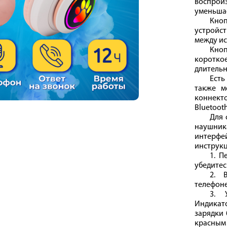
воспрои
уменьшае
Кно
устрой
между ис
Кно
коротк
длительн
Есть
также м
коннект
Bluetoot
Для 
наушник
интерфе
инструкц
1. П
убедитес
2. 
телефоне
3. 
Индика
зарядки 
красны