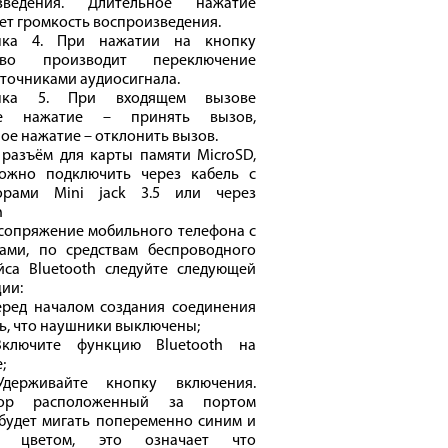
зведения. Длительное нажатие
т громкость воспроизведения.
пка 4. При нажатии на кнопку
ство производит переключение
точниками аудиосигнала.
пка 5. При входящем вызове
ое нажатие – принять вызов,
ое нажатие – отклонить вызов.
 разъём для карты памяти MicroSD,
ожно подключить через кабель с
орами Mini jack 3.5 или через
h
сопряжение мобильного телефона с
ами, по средствам беспроводного
йса Bluetooth следуйте следующей
ии:
еред началом создания соединения
ь, что наушники выключены;
Включите функцию Bluetooth на
;
Удерживайте кнопку включения.
тор расположенный за портом
будет мигать попеременно синим и
м цветом, это означает что