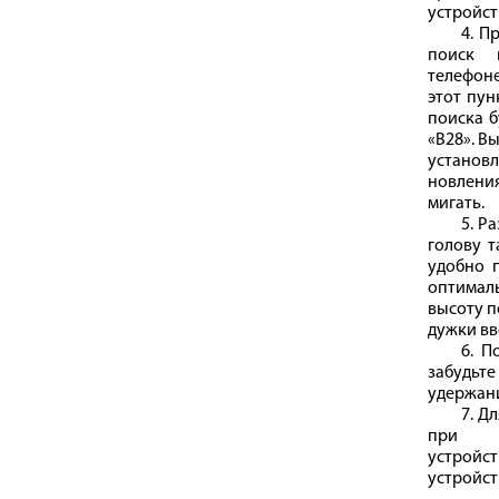
устройст
4. П
поиск 
телефон
этот пун
поиска б
«B28». В
установ
новления
мигать.
5. Р
голову т
удобно 
оптимал
высоту п
дужки вв
6. П
забудь
удержан
7. Д
при дл
устрой
устройст