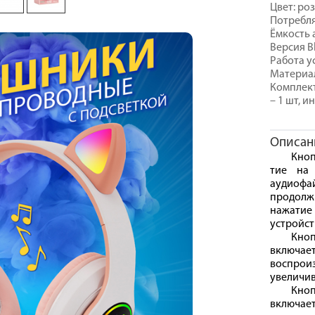
Цвет: ро
Потребля
Ёмкость 
Версия Bl
Работа у
Материал
Комплект
– 1 шт, и
Описан
Кноп
тие на 
аудиофа
продол
нажатие 
устройст
Кноп
включае
воспрои
увеличив
Кноп
включае