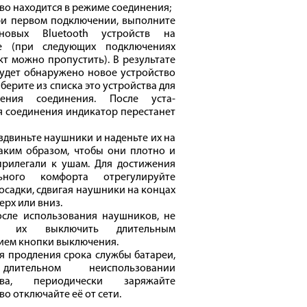
во находится в режиме соединения;
ри первом подключении, выполните
новых Bluetooth устройств на
е (при следующих подключениях
кт можно пропустить). В результате
удет обнаружено новое устройство
ыберите из списка это устройства для
ления соединения. После уста-
 соединения индикатор перестанет
аздвиньте наушники и наденьте их на
аким образом, чтобы они плотно и
прилегали к ушам. Для достижения
ьного комфорта отрегулируйте
осадки, сдвигая наушники на концах
ерх или вниз.
осле использования наушников, не
те их выключить длительным
ием кнопки выключения.
ля продления срока службы батареи,
ительном неиспользовании
ства, периодически заряжайте
во отключайте её от сети.