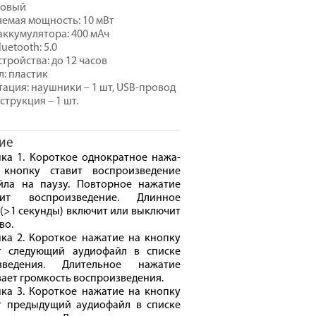
зовый
емая мощность: 10 мВт
аккумулятора: 400 мАч
uetooth: 5.0
стройства: до 12 часов
: пластик
ация: наушники – 1 шт, USB-провод
нструкция – 1 шт.
ие
ка 1. Короткое однократное нажа-
кнопку ставит воспроизведение
йла на паузу. Повторное нажатие
жит воспроизведение. Длинное
(>1 секунды) включит или выключит
во.
ка 2. Короткое нажатие на кнопку
т следующий аудиофайл в списке
зведения. Длительное нажатие
ает громкость воспроизведения.
ка 3. Короткое нажатие на кнопку
т предыдущий аудиофайл в списке