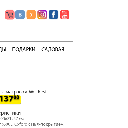
ДЫ
ПОДАРКИ
САДОВАЯ
 с матрасом WellRest
137
00
еристики
190x71x37 см.
: 600D Oxford с ПВХ-покрытием.