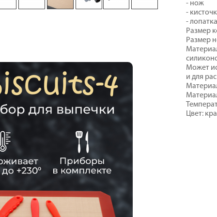
- нож
- кисточ
- лопатк
Размер к
Размер н
Материал
силикон
Может ис
и для ра
Материа
Материал
Температ
Цвет: кр