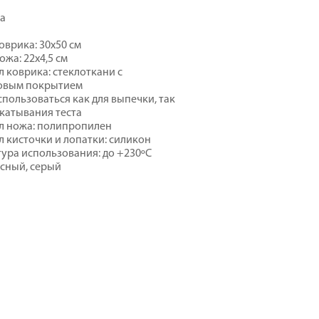
ка
а
оврика: 30х50 см
ожа: 22х4,5 см
 коврика: стеклоткани с
овым покрытием
пользоваться как для выпечки, так
скатывания теста
л ножа: полипропилен
 кисточки и лопатки: силикон
ура использования: до +230ºС
асный, серый