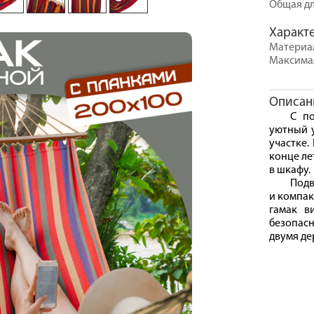
Общая дл
Характ
Материал
Максимал
Описан
С п
уютный у
участке.
конце ле
в шкафу.
Подв
и компак
гамак в
безопас
двумя де