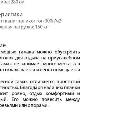
ина: 280 см
еристики
 ткани: поликоттон 300г/м2
ьная нагрузка: 150 кг
ие
омощью гамака можно обустроить
голок для отдыха на приусадебном
 Гамак не занимает много места, а в
та складывается и легко помещается
есной гамак отличается простотой
тностью. Благодаря наличию планки
исит ровно, отдых комфортный и
ный. Его можно повесить между
ревьями или опорами.