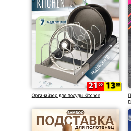
21
13
00
00
Органайзер для посуды Kitchen
П
п