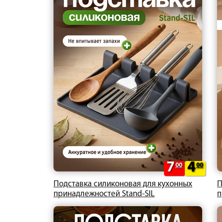
7
4
00
00
Подставка силиконовая для кухонных
П
принадлежностей Stand-SIL
п