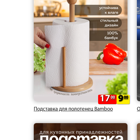
17
9
00
00
Подставка для полотенец Bamboo
О