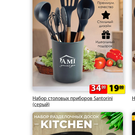
34
19
00
00
Набор столовых приборов Santorini
Н
(серый)