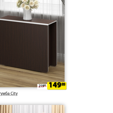
149
00
219
00
тумба City