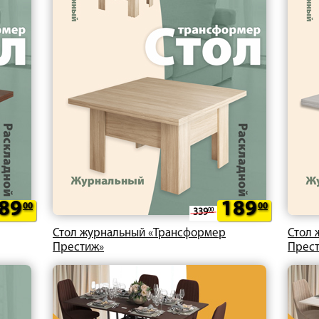
89
189
00
00
339
00
Стол журнальный «Трансформер
Стол 
Престиж»
Прес