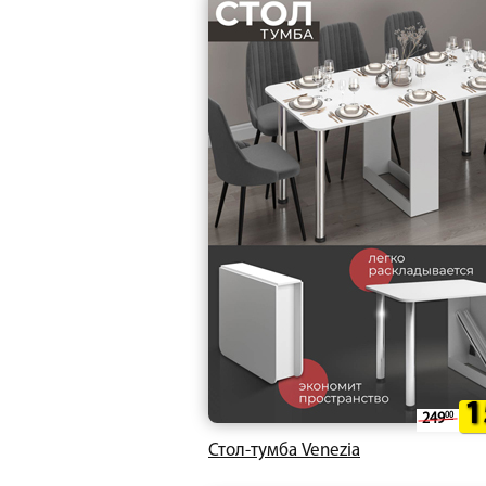
1
249
00
Стол-тумба Venezia