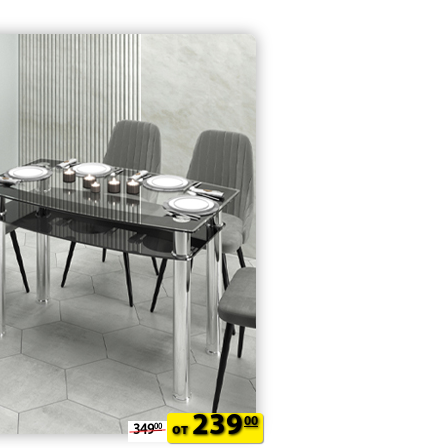
239
00
349
00
от