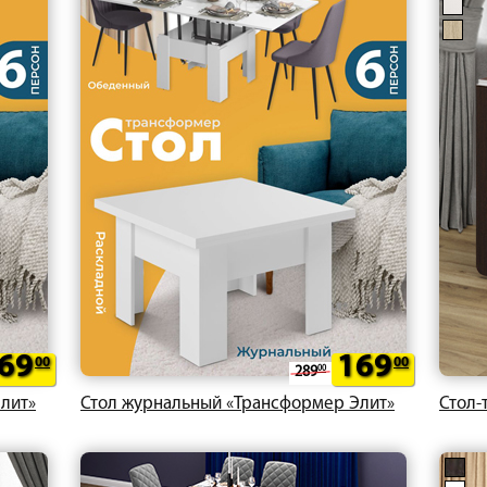
69
169
00
00
289
00
лит»
Стол журнальный «Трансформер Элит»
Стол-