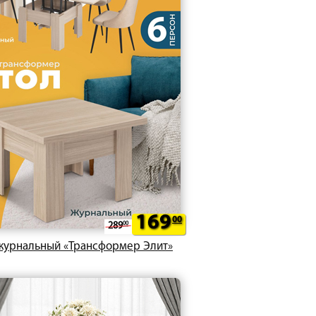
169
00
289
00
журнальный «Трансформер Элит»