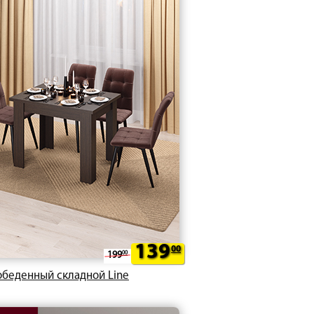
139
00
199
00
обеденный складной Line