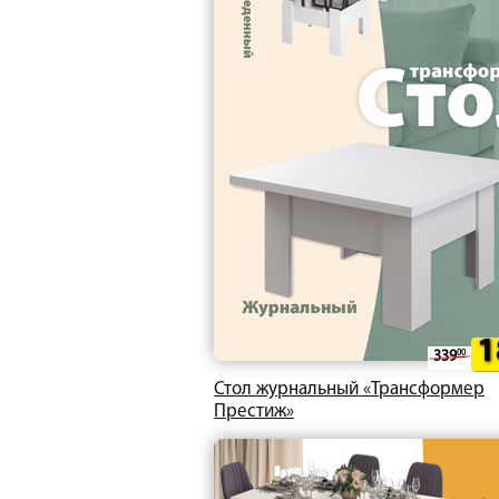
1
339
00
Стол журнальный «Трансформер
Престиж»