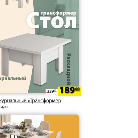
189
00
339
00
журнальный «Трансформер
тиж»