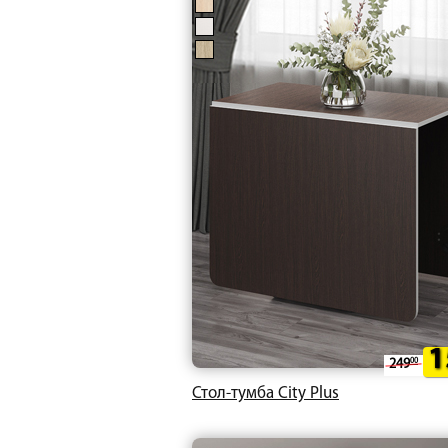
1
249
00
Стол-тумба City Plus