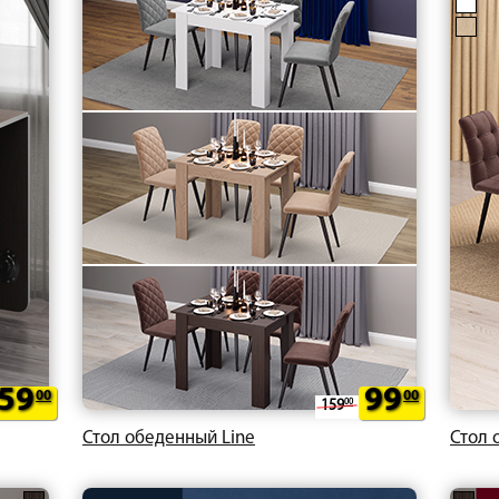
59
99
00
00
159
00
Стол обеденный Line
Стол 