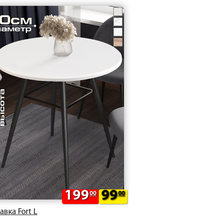
199
99
00
00
авка Fort L