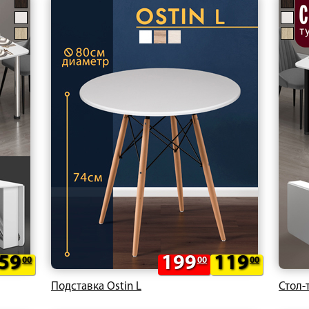
59
199
119
00
00
00
Подставка Ostin L
Стол-