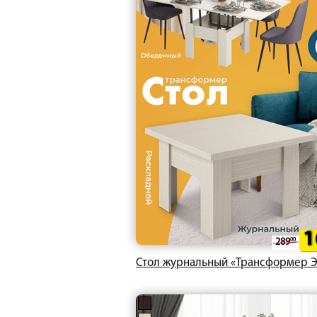
1
289
00
Стол журнальный «Трансформер Э