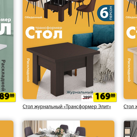
89
169
00
00
289
00
Стол журнальный «Трансформер Элит»
Стол 