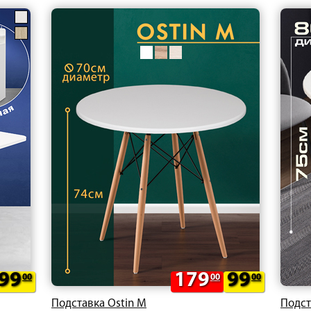
99
179
99
00
00
00
Подставка Ostin M
Подст