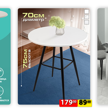
179
89
00
00