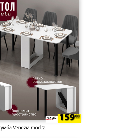
159
00
249
00
тумба Venezia mod.2