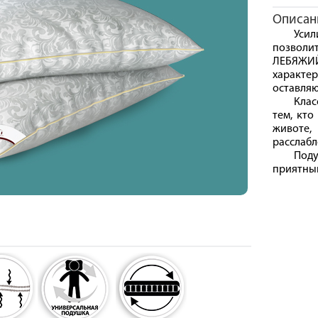
Описан
Уси
позволи
ЛЕБЯЖИЙ
характе
оставля
Клас
тем, кто
животе
расслабл
Под
приятный