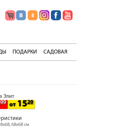
ДЫ
ПОДАРКИ
САДОВАЯ
а Элит
8
00
15
20
от
еристики
8х68, 68х68 см