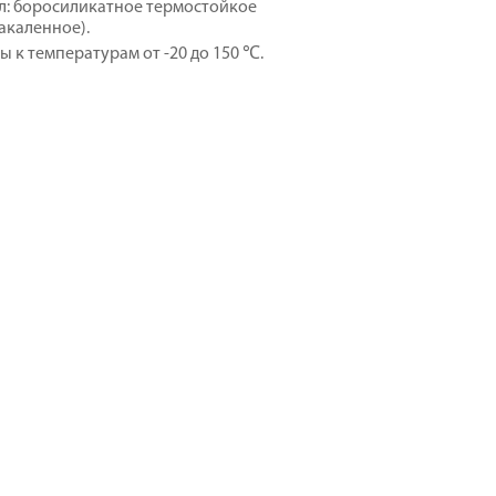
: боросиликатное термостойкое
закаленное).
ы к температурам от -20 до 150 ℃.