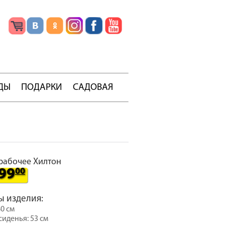
ДЫ
ПОДАРКИ
САДОВАЯ
рабочее Хилтон
99
00
ы изделия:
80 см
иденья: 53 см