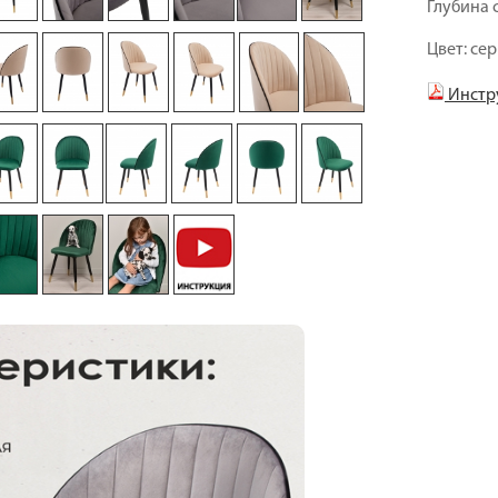
Глубина 
Цвет: се
Инстр