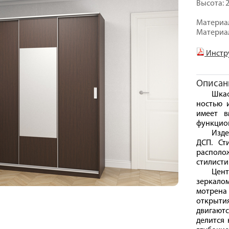
Высота: 2
Материал
Материал
Инстр
Описан
Шкаф
ностью 
имеет в
функцио
Изде
ДСП. Ст
распол
стилисти
Цен
зеркало
мотрен
открыт
двигаютс
делится 