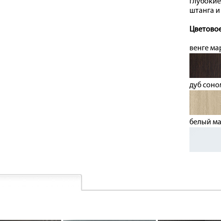
глубокие
штанга и
Цветовое
венге ма
дуб соно
белый м