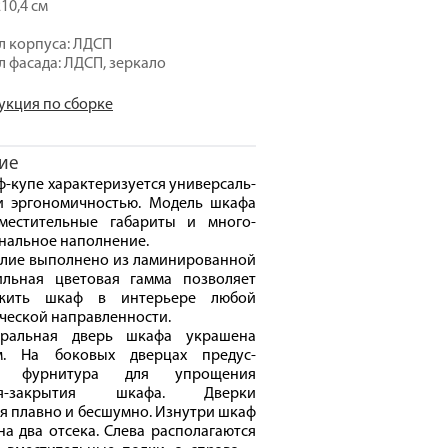
10,4 см
 корпуса: ЛДСП
 фасада: ЛДСП, зеркало
укция по сборке
ие
-купе характеризуется универсаль-
и эргономичностью. Модель шкафа
местительные габариты и много-
нальное наполнение.
лие выполнено из ламинированной
ильная цветовая гамма позволяет
ожить шкаф в интерьере любой
ческой направленности.
тральная дверь шкафа украшена
м. На боковых дверцах предус-
а фурнитура для упрощения
ия-закрытия шкафа. Дверки
я плавно и бесшумно. Изнутри шкаф
на два отсека. Слева располагаются