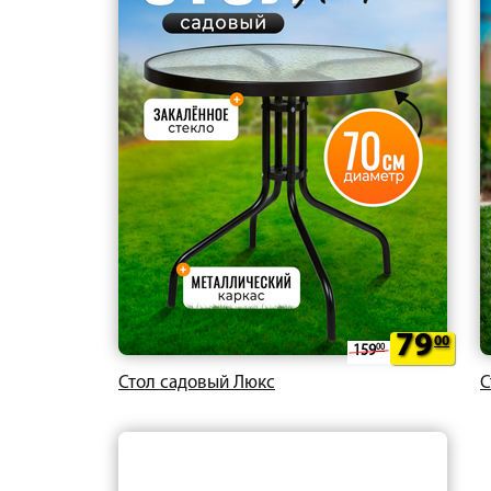
79
00
159
00
Стол садовый Люкс
С