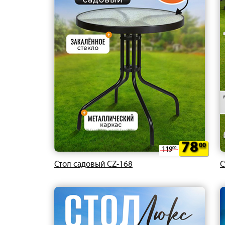
78
00
119
00
Стол садовый CZ-168
С