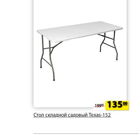
135
00
199
00
Стол складной садовый Texas-152