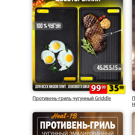
99
35
00
00
Противень-гриль чугунный Griddle
П
H